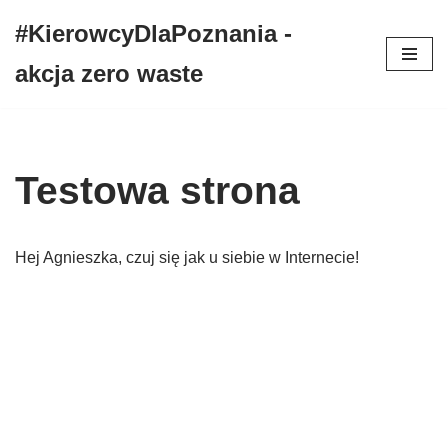
#KierowcyDlaPoznania -
Przejdź
akcja zero waste
do
treści
Testowa strona
Hej Agnieszka, czuj się jak u siebie w Internecie!